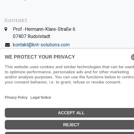
Kontakt
​Prof.-Hermann-Klare-Straße 6
​07407 Rudolstadt
kontakt@knt-solutions.com
+49 3672 8243691
WhatsApp Chat
Copyright 2026 © KNT
Solutions |
Impressum
|
AGBs
|
Datenschutzerklärung
|
Wider