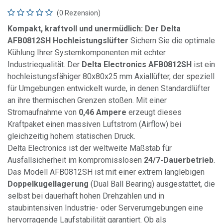
(0 Rezension)
Kompakt, kraftvoll und unermüdlich: Der Delta
AFB0812SH Hochleistungslüfter
Sichern Sie die optimale
Kühlung Ihrer Systemkomponenten mit echter
Industriequalität. Der
Delta Electronics AFB0812SH
ist ein
hochleistungsfähiger 80x80x25 mm Axiallüfter, der speziell
für Umgebungen entwickelt wurde, in denen Standardlüfter
an ihre thermischen Grenzen stoßen. Mit einer
Stromaufnahme von
0,46 Ampere
erzeugt dieses
Kraftpaket einen massiven Luftstrom (Airflow) bei
gleichzeitig hohem statischen Druck.
Delta Electronics ist der weltweite Maßstab für
Ausfallsicherheit im kompromisslosen
24/7-Dauerbetrieb
.
Das Modell AFB0812SH ist mit einer extrem langlebigen
Doppelkugellagerung
(Dual Ball Bearing) ausgestattet, die
selbst bei dauerhaft hohen Drehzahlen und in
staubintensiven Industrie- oder Serverumgebungen eine
hervorragende Laufstabilität garantiert. Ob als