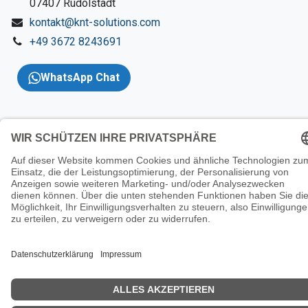
​07407 Rudolstadt
kontakt@knt-solutions.com
+49 3672 8243691
WhatsApp Chat
Copyright 2026 © KNT
Solutions |
Impressum
|
AGBs
|
Datenschutzerklärung
|
Wider