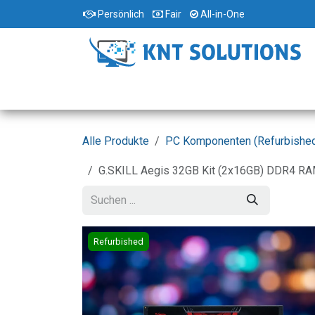
Zum Inhalt springen
Persönlich
Fair
All-in-One
Home
Standorte
Shop
Dienstleist
Alle Produkte
PC Komponenten (Refurbishe
G.SKILL Aegis 32GB Kit (2x16GB) DDR4 RA
Refurbished