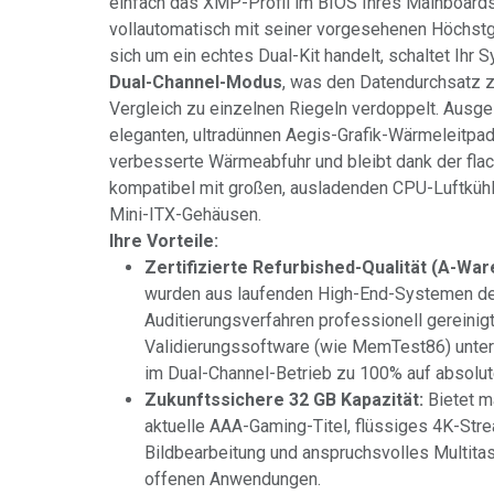
einfach das XMP-Profil im BIOS Ihres Mainboards
vollautomatisch mit seiner vorgesehenen Höchst
sich um ein echtes Dual-Kit handelt, schaltet Ihr 
Dual-Channel-Modus
, was den Datendurchsatz 
Vergleich zu einzelnen Riegeln verdoppelt. Ausge
eleganten, ultradünnen Aegis-Grafik-Wärmeleitpad
verbesserte Wärmeabfuhr und bleibt dank der fla
kompatibel mit großen, ausladenden CPU-Luftküh
Mini-ITX-Gehäusen.
Ihre Vorteile:
Zertifizierte Refurbished-Qualität (A-War
wurden aus laufenden High-End-Systemen de
Auditierungsverfahren professionell gereinigt
Validierungssoftware (wie MemTest86) unte
im Dual-Channel-Betrieb zu 100% auf absolute
Zukunftssichere 32 GB Kapazität:
Bietet m
aktuelle AAA-Gaming-Titel, flüssiges 4K-Stre
Bildbearbeitung und anspruchsvolles Multitas
offenen Anwendungen.