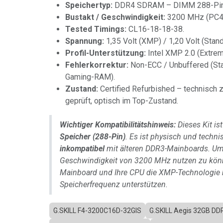
Speichertyp:
DDR4 SDRAM – DIMM 288-Pin
Bustakt / Geschwindigkeit:
3200 MHz (PC4-
Tested Timings:
CL16-18-18-38.
Spannung:
1,35 Volt (XMP) / 1,20 Volt (Stand
Profil-Unterstützung:
Intel XMP 2.0 (Extrem
Fehlerkorrektur:
Non-ECC / Unbuffered (St
Gaming-RAM).
Zustand:
Certified Refurbished – technisch 
geprüft, optisch im Top-Zustand.
Wichtiger Kompatibilitätshinweis:
Dieses Kit i
Speicher (288-Pin)
. Es ist physisch und techn
inkompatibel
mit älteren DDR3-Mainboards. Um 
Geschwindigkeit von 3200 MHz nutzen zu kön
Mainboard und Ihre CPU die XMP-Technologie 
Speicherfrequenz unterstützen.
G.SKILL F4-3200C16D-32GIS
G.SKILL Aegis 32GB DD