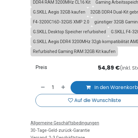
DDR4 RAM 3200MHz CL16 Kit
Gaming Arbeitsspeich
G.SKILL Aegis 32GB kaufen
32GB DDR4 Dual-Kit geb
F4-3200C16D-32GIS XMP 2.0
günstiger 32GB Gami
G.SKILL Desktop Speicher refurbished
G.SKILL F4-3
G.SKILL Aegis DDR4 3200MHz 32gb kompatibilität AM
Refurbished Gaming RAM 32GB Kit kaufen
54,89
€
(inkl. S
Preis
In den Warenkor
Auf die Wunschliste
Allgemeine Geschäftsbedingungen
30-Tage-Geld-zurück-Garantie
Versand: 2-3 Geschäftstage