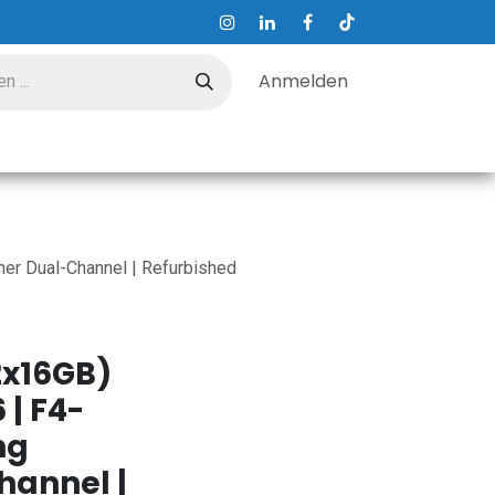
Anmelden
ungen
Hilfe
Kontakt
r Dual-Channel | Refurbished
2x16GB)
| F4-
ng
hannel |