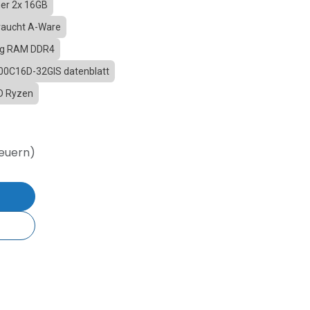
er 2x 16GB
raucht A-Ware
ng RAM DDR4
200C16D-32GIS datenblatt
D Ryzen
teuern)
b