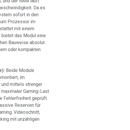
, und der RAM läuft
geschwindigkeit. Da es
System sofort in den
zum Prozessor im
stattet mit einem
 bietet das Modul eine
chen Bauweise absolut
lern oder kompakten
e):
Beide Module
montiert, im
 und mittels strenger
r maximaler Gaming-Last
 Fehlerfreiheit geprüft.
assive Reserven für
aming, Videoschnitt,
king mit unzähligen