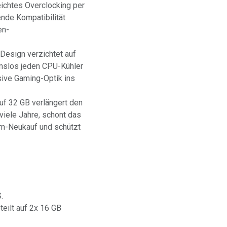
ichtes Overclocking per
ende Kompatibilität
en-
Design verzichtet auf
hmslos jeden CPU-Kühler
sive Gaming-Optik ins
f 32 GB verlängert den
iele Jahre, schont das
rm-Neukauf und schützt
.
eilt auf 2x 16 GB