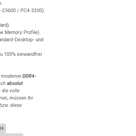
.
25600 / PC4-3200).
ard).
e Memory Profile).
andard-Desktop- und
zu 100% einwandfrei
st moderner
DDR4-
isch
absolut
die volle
nen, müssen Ihr
bzw. diese
R4