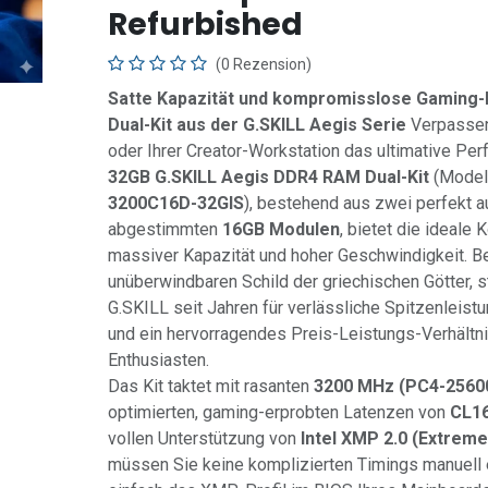
Refurbished
(0 Rezension)
Satte Kapazität und kompromisslose Gaming
Dual-Kit aus der G.SKILL Aegis Serie
Verpassen
oder Ihrer Creator-Workstation das ultimative P
32GB G.SKILL Aegis DDR4 RAM Dual-Kit
(Model
3200C16D-32GIS
), bestehend aus zwei perfekt a
abgestimmten
16GB Modulen
, bietet die ideale
massiver Kapazität und hoher Geschwindigkeit. 
unüberwindbaren Schild der griechischen Götter, s
G.SKILL seit Jahren für verlässliche Spitzenleistu
und ein hervorragendes Preis-Leistungs-Verhältn
Enthusiasten.
Das Kit taktet mit rasanten
3200 MHz (PC4-2560
optimierten, gaming-erprobten Latenzen von
CL16
vollen Unterstützung von
Intel XMP 2.0 (Extrem
müssen Sie keine komplizierten Timings manuell e