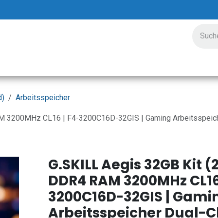
ungen
Preisgestaltung
Unternehmen
Veranstalt
d)
Arbeitsspeicher
M 3200MHz CL16 | F4-3200C16D-32GIS | Gaming Arbeitsspeiche
G.SKILL Aegis 32GB Kit (
DDR4 RAM 3200MHz CL16 
3200C16D-32GIS | Gami
Arbeitsspeicher Dual-C