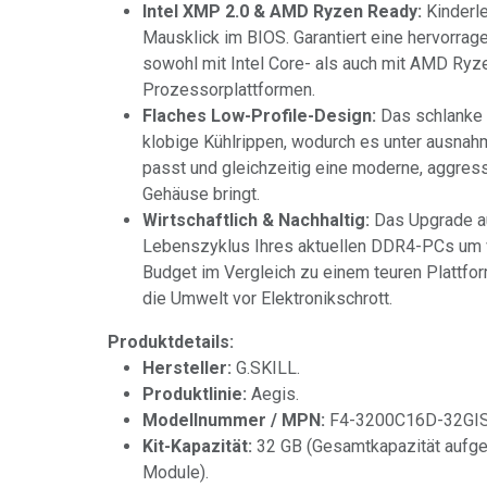
Intel XMP 2.0 & AMD Ryzen Ready:
Kinderle
Mausklick im BIOS. Garantiert eine hervorrag
sowohl mit Intel Core- als auch mit AMD Ryz
Prozessorplattformen.
Flaches Low-Profile-Design:
Das schlanke 
klobige Kühlrippen, wodurch es unter ausna
passt und gleichzeitig eine moderne, aggres
Gehäuse bringt.
Wirtschaftlich & Nachhaltig:
Das Upgrade au
Lebenszyklus Ihres aktuellen DDR4-PCs um v
Budget im Vergleich zu einem teuren Plattfo
die Umwelt vor Elektronikschrott.
Produktdetails:
Hersteller:
G.SKILL.
Produktlinie:
Aegis.
Modellnummer / MPN:
F4-3200C16D-32GIS
Kit-Kapazität:
32 GB (Gesamtkapazität aufget
Module).