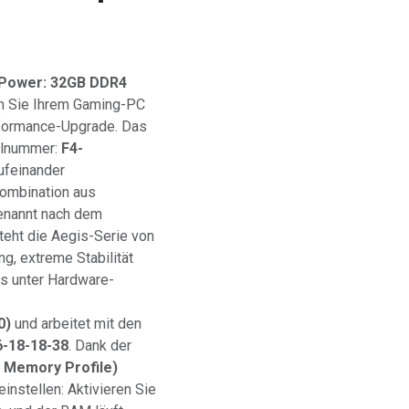
-Power: 32GB DDR4
 Sie Ihrem Gaming-PC
erformance-Upgrade. Das
lnummer:
F4-
ufeinander
 Kombination aus
Benannt nach dem
teht die Aegis-Serie von
ng, extreme Stabilität
is unter Hardware-
0)
und arbeitet mit den
-18-18-38
. Dank der
e Memory Profile)
instellen: Aktivieren Sie