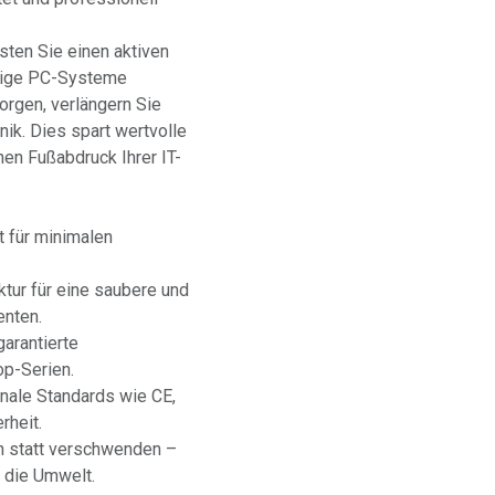
sten Sie einen aktiven
htige PC-Systeme
orgen, verlängern Sie
ik. Dies spart wertvolle
hen Fußabdruck Ihrer IT-
rt für minimalen
ktur für eine saubere und
enten.
 garantierte
op-Serien.
tionale Standards wie CE,
rheit.
n statt verschwenden –
 die Umwelt.