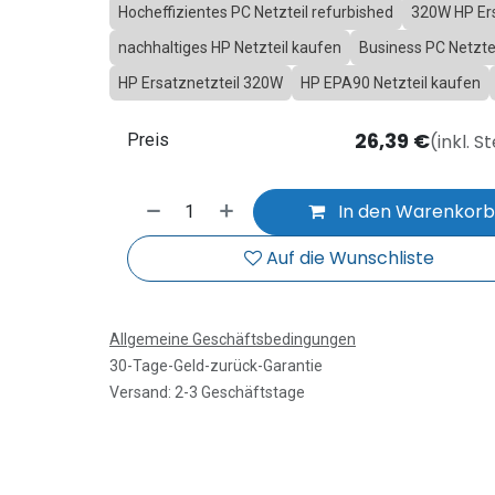
Hocheffizientes PC Netzteil refurbished
320W HP Ers
nachhaltiges HP Netzteil kaufen
Business PC Netztei
HP Ersatznetzteil 320W
HP EPA90 Netzteil kaufen
26,39
€
(inkl. S
Preis
In den Warenkor
Auf die Wunschliste
Allgemeine Geschäftsbedingungen
30-Tage-Geld-zurück-Garantie
Versand: 2-3 Geschäftstage