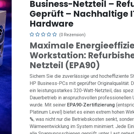
Business-Netzteil – Ref
Geprüft – Nachhaltige I
Hardware
(0 Rezension)
Maximale Energieeffizie
Workstation: Refurbish
Netzteil (EPA90)
Sichern Sie die zuverlässige und hocheffiziente 
HP Business-PCs mit geprüfter Originalqualität. 
ein leistungsstarkes 320-Watt-Netzteil, das spezie
Dauerbetrieb in anspruchsvollen professionellen
wurde. Mit seiner
EPA90-Zertifizierung
(entspri
Platinum Level) bietet es einen extrem hohen Wi
%
, was nicht nur die Betriebskosten senkt, sonder
Wärmeentwicklung im System minimiert. Jede Ein
alle Spannungsschienen geprüft, unter Last getes