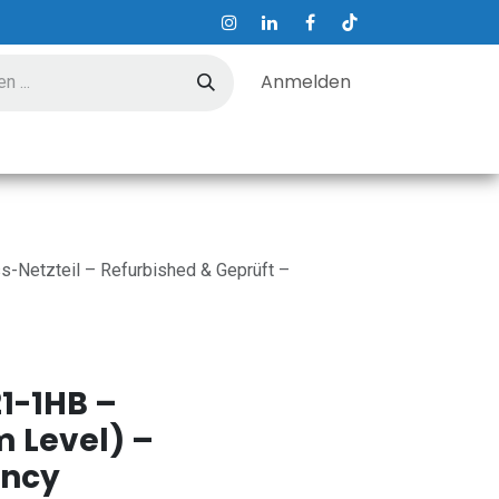
Anmelden
ungen
Hilfe
Kontakt
-Netzteil – Refurbished & Geprüft –
1-1HB –
m Level) –
ency