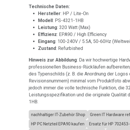
Technische Daten:
Hersteller
: HP / Lite-On
Modell
: PS-4321-1HB
Leistung
: 320 Watt (Max)
Effizienz
: EPA90 / High Efficiency
Eingang
: 100-240V / 5.5A, 50-60Hz (Weltwei
Zustand
: Refurbished
Hinweis zur Abbildung
: Da wir hochwertige Har
professionellen Business-Rückläufen aufbereiten,
des Typenschilds (z. B. die Anordnung der Logos 
Revisionsnummern) minimal vom Produktfoto abwe
jedoch immer die volle technische Funktion, die 
Leistungsspezifikation und die originale Qualitä
1HB.
nachhaltiger IT-Zubehör Shop
Green IT Hardware re
HP PC Netzteil EPA90 kaufen
Ersatz für HP 702453