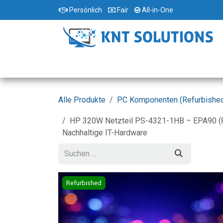
Zum Inhalt springen
Persönlich
Fair
All-in-One
Home
Standorte
Shop
Dienstleist
Alle Produkte
PC Komponenten (Refurbishe
HP 320W Netzteil PS-4321-1HB – EPA90 (80 
Nachhaltige IT-Hardware
Refurbished