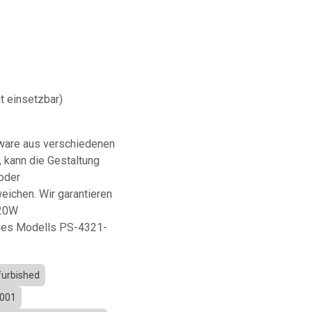
t einsetzbar)
dware aus verschiedenen
 kann die Gestaltung
oder
ichen. Wir garantieren
320W
t des Modells PS-4321-
furbished
-001