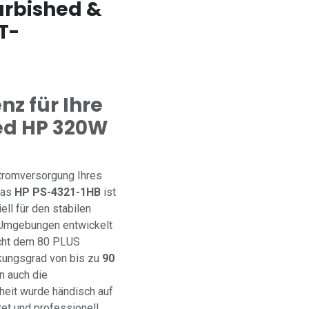
urbished &
T-
nz für Ihre
ed HP 320W
Stromversorgung Ihres
Das
HP PS-4321-1HB
ist
ll für den stabilen
 Umgebungen entwickelt
cht dem 80 PLUS
rkungsgrad von bis zu
90
n auch die
heit wurde händisch auf
tet und professionell