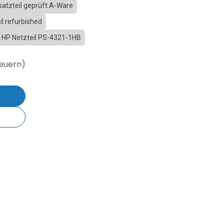
atzteil geprüft A-Ware
l refurbished
HP Netzteil PS-4321-1HB
teuern)
b