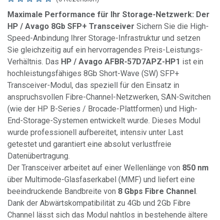
Maximale Performance für Ihr Storage-Netzwerk: Der
HP / Avago 8Gb SFP+ Transceiver
Sichern Sie die High-
Speed-Anbindung Ihrer Storage-Infrastruktur und setzen
Sie gleichzeitig auf ein hervorragendes Preis-Leistungs-
Verhältnis. Das
HP / Avago AFBR-57D7APZ-HP1
ist ein
hochleistungsfähiges 8Gb Short-Wave (SW) SFP+
Transceiver-Modul, das speziell für den Einsatz in
anspruchsvollen Fibre-Channel-Netzwerken, SAN-Switchen
(wie der HP B-Series / Brocade-Plattformen) und High-
End-Storage-Systemen entwickelt wurde. Dieses Modul
wurde professionell aufbereitet, intensiv unter Last
getestet und garantiert eine absolut verlustfreie
Datenübertragung.
Der Transceiver arbeitet auf einer Wellenlänge von
850 nm
über Multimode-Glasfaserkabel (MMF) und liefert eine
beeindruckende Bandbreite von
8 Gbps Fibre Channel
.
Dank der Abwärtskompatibilität zu 4Gb und 2Gb Fibre
Channel lässt sich das Modul nahtlos in bestehende ältere