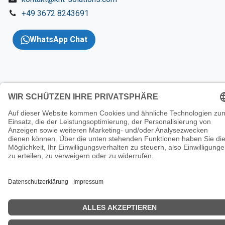
+49 3672 8243691
WhatsApp Chat
Copyright 2026 © KNT
Solutions |
Impressum
|
AGBs
|
Datenschutzerklärung
|
Wider