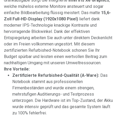
Grafikausgabe sorgt die integrierte
Intel Iris Xe Graphics
,
welche mühelos externe Monitore ansteuert und sogar
einfache Bildbearbeitung flüssig meistert. Das matte
15,6-
Zoll Full-HD-Display (1920x1080 Pixel)
liefert dank
moderner IPS-Technologie knackige Kontraste und
hervorragende Blickwinkel. Dank der effektiven
Entspiegelung arbeiten Sie auch unter direktem Deckenlicht
oder im Freien vollkommen ungestört. Mit diesem
zertifizierten Refurbished-Notebook schonen Sie Ihr
Budget spürbar und leisten einen wertvollen Beitrag zum
nachhaltigen Umgang mit unseren Umweltressourcen.
Ihre Vorteile:
Zertifizierte Refurbished-Qualität (A-Ware):
Das
Notebook stammt aus professionellen
Firmenbeständen und wurde einem strengen,
mehrstufigen Auditierungs- und Testprozess
unterzogen. Die Hardware ist im Top-Zustand, der Akku
wurde intensiv geprüft und das gesamte System läuft
zu 100% fehlerfrei.