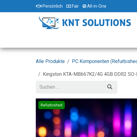
Zum Inhalt springen
Persönlich
Fair
All-in-One
Home
Standorte
Shop
Dienstleist
Alle Produkte
PC Komponenten (Refurbishe
Kingston KTA-MB667K2/4G 4GB DDR2 SO-DIM
Refurbished