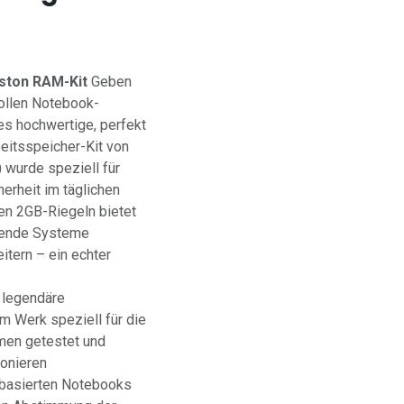
gston RAM-Kit
Geben
ollen Notebook-
es hochwertige, perfekt
itsspeicher-Kit von
wurde speziell für
erheit im täglichen
en 2GB-Riegeln bietet
ehende Systeme
tern – ein echter
e legendäre
m Werk speziell für die
men getestet und
ionieren
-basierten Notebooks