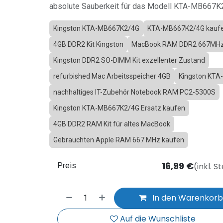
absolute Sauberkeit für das Modell KTA-MB667K
Kingston KTA-MB667K2/4G
KTA-MB667K2/4G kauf
4GB DDR2 Kit Kingston
MacBook RAM DDR2 667MH
Kingston DDR2 SO-DIMM Kit exzellenter Zustand
refurbished Mac Arbeitsspeicher 4GB
Kingston KT
nachhaltiges IT-Zubehör Notebook RAM PC2-5300S
Kingston KTA-MB667K2/4G Ersatz kaufen
4GB DDR2 RAM Kit für altes MacBook
Gebrauchten Apple RAM 667 MHz kaufen
16,99
€
(inkl. S
Preis
In den Warenkor
Auf die Wunschliste