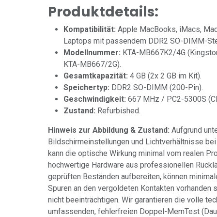
Produktdetails:
Kompatibilität:
Apple MacBooks, iMacs, Mac
Laptops mit passendem DDR2 SO-DIMM-Ste
Modellnummer:
KTA-MB667K2/4G (Kingston 
KTA-MB667/2G).
Gesamtkapazität:
4 GB (2x 2 GB im Kit).
Speichertyp:
DDR2 SO-DIMM (200-Pin).
Geschwindigkeit:
667 MHz / PC2-5300S (CL
Zustand:
Refurbished.
Hinweis zur Abbildung & Zustand:
Aufgrund unte
Bildschirmeinstellungen und Lichtverhältnisse bei
kann die optische Wirkung minimal vom realen Pr
hochwertige Hardware aus professionellen Rückl
geprüften Beständen aufbereiten, können minimal
Spuren an den vergoldeten Kontakten vorhanden s
nicht beeinträchtigen. Wir garantieren die volle te
umfassenden, fehlerfreien Doppel-MemTest (Daue