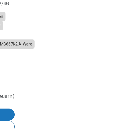
2/4G.
en
z
A-MB667K2 A-Ware
teuern)
b