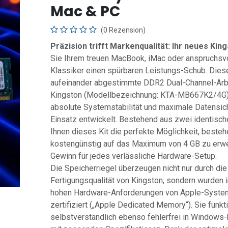
Mac & PC
(0 Rezension)
Präzision trifft Markenqualität: Ihr neues Kin
Sie Ihrem treuen MacBook, iMac oder anspruchsv
Klassiker einen spürbaren Leistungs-Schub. Dies
aufeinander abgestimmte DDR2 Dual-Channel-Arbe
Kingston (Modellbezeichnung: KTA-MB667K2/4G) 
absolute Systemstabilität und maximale Datensich
Einsatz entwickelt. Bestehend aus zwei identisch
Ihnen dieses Kit die perfekte Möglichkeit, best
kostengünstig auf das Maximum von 4 GB zu erwei
Gewinn für jedes verlässliche Hardware-Setup.
Die Speicherriegel überzeugen nicht nur durch di
Fertigungsqualität von Kingston, sondern wurden i
hohen Hardware-Anforderungen von Apple-Syste
zertifiziert („Apple Dedicated Memory“). Sie funkt
selbstverständlich ebenso fehlerfrei in Windows