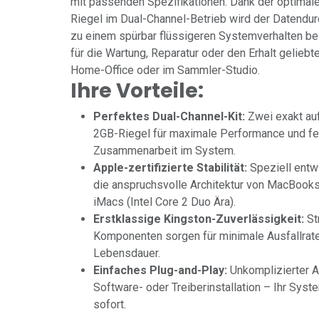
mit passenden Spezifikationen. Dank der optima
Riegel im Dual-Channel-Betrieb wird der Datendu
zu einem spürbar flüssigeren Systemverhalten bei
für die Wartung, Reparatur oder den Erhalt gelieb
Home-Office oder im Sammler-Studio.
Ihre Vorteile:
Perfektes Dual-Channel-Kit:
Zwei exakt au
2GB-Riegel für maximale Performance und fe
Zusammenarbeit im System.
Apple-zertifizierte Stabilität:
Speziell entwi
die anspruchsvolle Architektur von MacBook
iMacs (Intel Core 2 Duo Ära).
Erstklassige Kingston-Zuverlässigkeit:
St
Komponenten sorgen für minimale Ausfallrate
Lebensdauer.
Einfaches Plug-and-Play:
Unkomplizierter 
Software- oder Treiberinstallation – Ihr Sys
sofort.