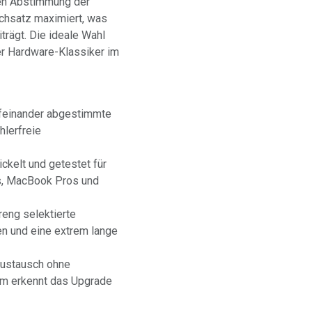
len Abstimmung der
rchsatz maximiert, was
trägt. Die ideale Wahl
ter Hardware-Klassiker im
feinander abgestimmte
hlerfreie
ckelt und getestet für
s, MacBook Pros und
reng selektierte
n und eine extrem lange
Austausch ohne
tem erkennt das Upgrade