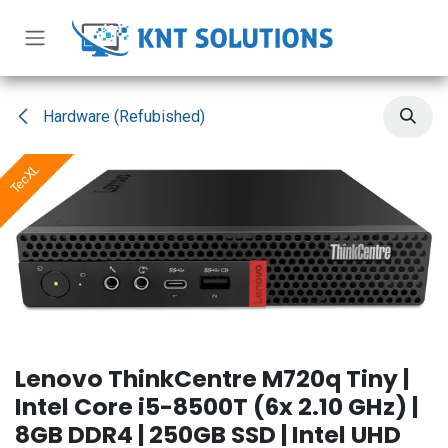
Zum Inhalt springen
Hardware (Refubished)
TecXL
Lenovo ThinkCentre M720q Tiny |
Intel Core i5-8500T (6x 2.10 GHz) |
8GB DDR4 | 250GB SSD | Intel UHD