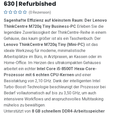
630 | Refurbished
(0 Rezension)
Sagenhafte Effizienz auf kleinstem Raum: Der Lenovo
ThinkCentre M720q Tiny Business-PC
Erleben Sie die
legendäre Zuverlässigkeit der ThinkCentre-Reihe in einem
Gehäuse, das kaum größer ist als ein Taschenbuch. Der
Lenovo ThinkCentre M720q Tiny (Mini-PC)
ist das
ideale Werkzeug für moderne, minimalistische
Arbeitsplätze im Büro, in Arztpraxen, an Kassen oder im
Home-Office. Im Herzen des ultrakompakten Gehäuses
arbeitet ein echter
Intel Core i5-8500T Hexa-Core-
Prozessor mit 6 echten CPU-Kernen
und einer
Basistaktung von 2,10 GHz. Dank der intelligenten Intel
Turbo-Boost-Technologie beschleunigt der Prozessor bei
Bedarf vollautomatisch auf bis zu 3,50 GHz, um auch
intensivere Workflows und anspruchsvolles Multitasking
mühelos zu bewältigen.
Unterstützt von
8 GB schnellem DDR4-Arbeitsspeicher