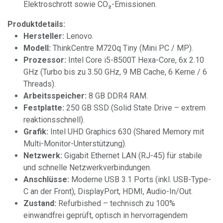
Elektroschrott sowie CO₂-Emissionen.
Produktdetails:
Hersteller:
Lenovo.
Modell:
ThinkCentre M720q Tiny (Mini PC / MP).
Prozessor:
Intel Core i5-8500T Hexa-Core, 6x 2.10
GHz (Turbo bis zu 3.50 GHz, 9 MB Cache, 6 Kerne / 6
Threads).
Arbeitsspeicher:
8 GB DDR4 RAM.
Festplatte:
250 GB SSD (Solid State Drive – extrem
reaktionsschnell).
Grafik:
Intel UHD Graphics 630 (Shared Memory mit
Multi-Monitor-Unterstützung).
Netzwerk:
Gigabit Ethernet LAN (RJ-45) für stabile
und schnelle Netzwerkverbindungen.
Anschlüsse:
Moderne USB 3.1 Ports (inkl. USB-Type-
C an der Front), DisplayPort, HDMI, Audio-In/Out.
Zustand:
Refurbished – technisch zu 100%
einwandfrei geprüft, optisch in hervorragendem