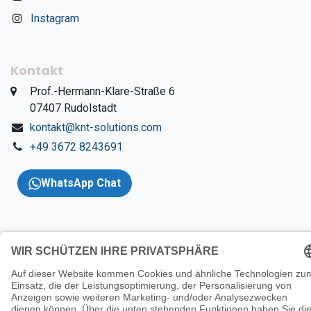
Instagram
Kontakt
​Prof.-Hermann-Klare-Straße 6
​07407 Rudolstadt
kontakt@knt-solutions.com
+49 3672 8243691
WhatsApp Chat
Copyright 2026 © KNT
Solutions |
Impressum
|
AGBs
|
Datenschutzerklärung
|
Wider