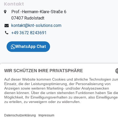
Kontakt
​Prof.-Hermann-Klare-Straße 6
​07407 Rudolstadt
kontakt@knt-solutions.com
+49 3672 8243691
WhatsApp Chat
Copyright 2026 © KNT
Solutions |
Impressum
|
AGBs
|
Datenschutzerklärung
|
Wider