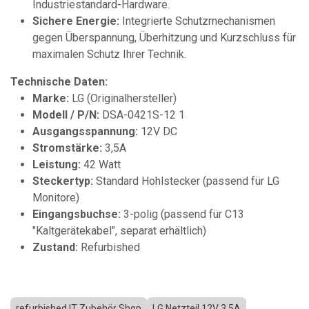
Industriestandard-Hardware.
Sichere Energie:
Integrierte Schutzmechanismen
gegen Überspannung, Überhitzung und Kurzschluss für
maximalen Schutz Ihrer Technik.
Technische Daten:
Marke:
LG (Originalhersteller)
Modell / P/N:
DSA-0421S-12 1
Ausgangsspannung:
12V DC
Stromstärke:
3,5A
Leistung:
42 Watt
Steckertyp:
Standard Hohlstecker (passend für LG
Monitore)
Eingangsbuchse:
3-polig (passend für C13
"Kaltgerätekabel", separat erhältlich)
Zustand:
Refurbished
refurbished IT Zubehör Shop
LG Netzteil 12V 3.5A