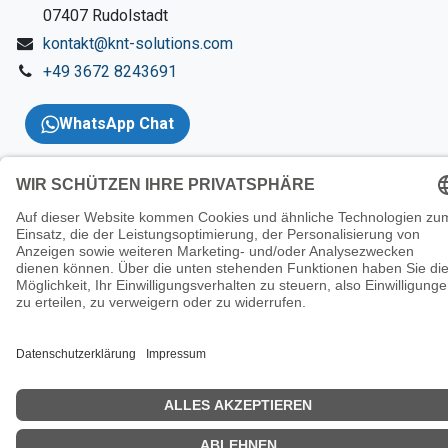
​07407 Rudolstadt
kontakt@knt-solutions.com
+49 3672 8243691
WhatsApp Chat
Copyright 2026 © KNT
Solutions |
Impressum
|
AGBs
|
Datenschutzerklärung
|
Wider