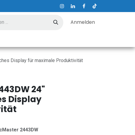
Anmelden
ungen
Hilfe
Kontakt
s Display für maximale Produktivität
443DW 24"
s Display
ität
yncMaster 2443DW