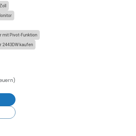
oll
onitor
 mit Pivot-Funktion
r 2443DW kaufen
teuern)
b