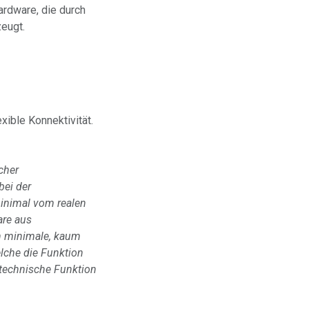
rdware, die durch
eugt.
xible Konnektivität.
cher
bei der
minimal vom realen
are aus
en minimale, kaum
lche die Funktion
e technische Funktion