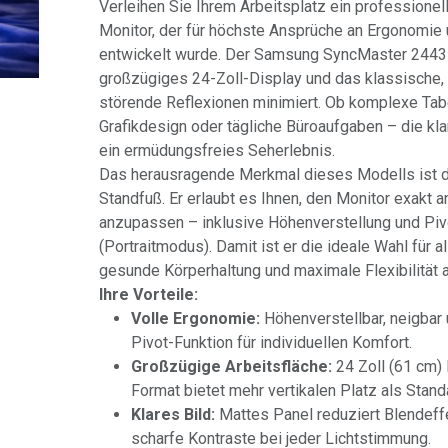
Verleihen Sie Ihrem Arbeitsplatz ein professione
Monitor, der für höchste Ansprüche an Ergonomie u
entwickelt wurde. Der Samsung SyncMaster 2443
großzügiges 24-Zoll-Display und das klassische,
störende Reflexionen minimiert. Ob komplexe Tabe
Grafikdesign oder tägliche Büroaufgaben – die kla
ein ermüdungsfreies Seherlebnis.
Das herausragende Merkmal dieses Modells ist d
Standfuß. Er erlaubt es Ihnen, den Monitor exakt a
anzupassen – inklusive Höhenverstellung und Piv
(Portraitmodus). Damit ist er die ideale Wahl für al
gesunde Körperhaltung und maximale Flexibilität 
Ihre Vorteile:
Volle Ergonomie:
Höhenverstellbar, neigbar
Pivot-Funktion für individuellen Komfort.
Großzügige Arbeitsfläche:
24 Zoll (61 cm)
Format bietet mehr vertikalen Platz als Stan
Klares Bild:
Mattes Panel reduziert Blendeffe
scharfe Kontraste bei jeder Lichtstimmung.