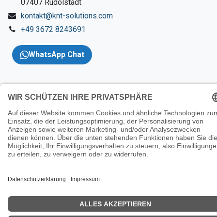
​07407 Rudolstadt
kontakt@knt-solutions.com
+49 3672 8243691
WhatsApp Chat
Copyright 2026 © KNT
Solutions |
Impressum
|
AGBs
|
Datenschutzerklärung
|
Wider