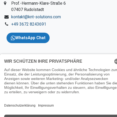
​Prof.-Hermann-Klare-Straße 6
​07407 Rudolstadt
kontakt@knt-solutions.com
+49 3672 8243691
WhatsApp Chat
Copyright 2026 © KNT
Solutions |
Impressum
|
AGBs
|
Datenschutzerklärung
|
Wider