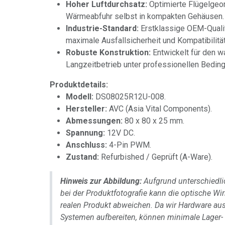
Hoher Luftdurchsatz:
Optimierte Flügelgeom
Wärmeabfuhr selbst in kompakten Gehäusen.
Industrie-Standard:
Erstklassige OEM-Qualit
maximale Ausfallsicherheit und Kompatibilit
Robuste Konstruktion:
Entwickelt für den 
Langzeitbetrieb unter professionellen Bedin
Produktdetails:
Modell:
DS08025R12U-008.
Hersteller:
AVC (Asia Vital Components).
Abmessungen:
80 x 80 x 25 mm.
Spannung:
12V DC.
Anschluss:
4-Pin PWM.
Zustand:
Refurbished / Geprüft (A-Ware).
Hinweis zur Abbildung:
Aufgrund unterschiedlic
bei der Produktfotografie kann die optische W
realen Produkt abweichen. Da wir Hardware aus
Systemen aufbereiten, können minimale Lager