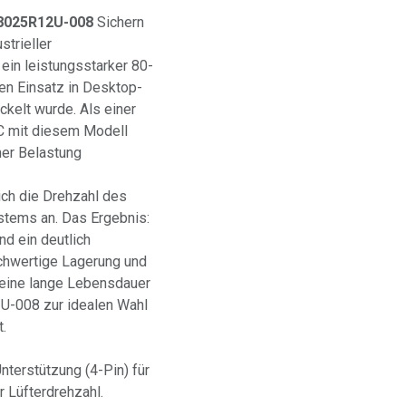
08025R12U-008
Sichern
strieller
in leistungsstarker 80-
len Einsatz in Desktop-
kelt wurde. Als einer
VC mit diesem Modell
her Belastung
ch die Drehzahl des
stems an. Das Ergebnis:
nd ein deutlich
ochwertige Lagerung und
 eine lange Lebensdauer
U-008 zur idealen Wahl
.
terstützung (4-Pin) für
r Lüfterdrehzahl.