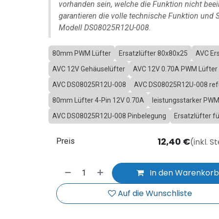
vorhanden sein, welche die Funktion nicht beei
garantieren die volle technische Funktion und S
Modell DS08025R12U-008.
80mm PWM Lüfter
Ersatzlüfter 80x80x25
AVC Ers
AVC 12V Gehäuselüfter
AVC 12V 0.70A PWM Lüfter
AVC DS08025R12U-008
AVC DS08025R12U-008 ref
80mm Lüfter 4-Pin 12V 0.70A
leistungsstarker PW
AVC DS08025R12U-008 Pinbelegung
Ersatzlüfter 
12,40
€
(inkl. S
Preis
In den Warenkor
Auf die Wunschliste