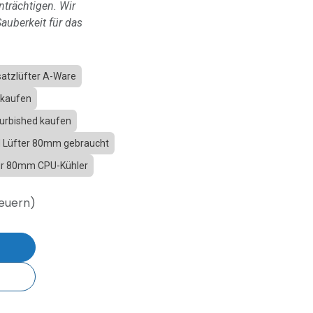
nträchtigen. Wir
auberkeit für das
atzlüfter A-Ware
 kaufen
urbished kaufen
M Lüfter 80mm gebraucht
für 80mm CPU-Kühler
teuern)
b