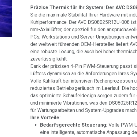
Präzise Thermik für Ihr System: Der AVC DS
Sie die maximale Stabilität Ihrer Hardware mit indu
Kühlperformance. Der AVC DS08025R12U-008 ist e
mm-Axiallüfter, der speziell für den anspruchsvol
PCs, Workstations und Server-Umgebungen entwic
der weltweit führenden OEM-Hersteller liefert A
eine robuste Lösung, die auch bei hoher thermisc
zuverlässig kühlt.
Dank der präzisen 4-Pin PWM-Steuerung passt si
Lüfters dynamisch an die Anforderungen Ihres Sy
Volle Kühlkraft bei intensiven Rechenprozessen u
reduziertes Betriebsgeräusch im Leerlauf. Die h
das optimierte Schaufeldesign sorgen zudem für
und minimierte Vibrationen, was den DS08025R12
für Wartungsarbeiten und System-Upgrades macht
Ihre Vorteile:
Bedarfsgerechte Steuerung:
Volle PWM-Un
eine intelligente, automatische Anpassung de