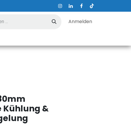
Anmelden
ungen
Hilfe
Kontakt
 80mm
e Kühlung &
egelung