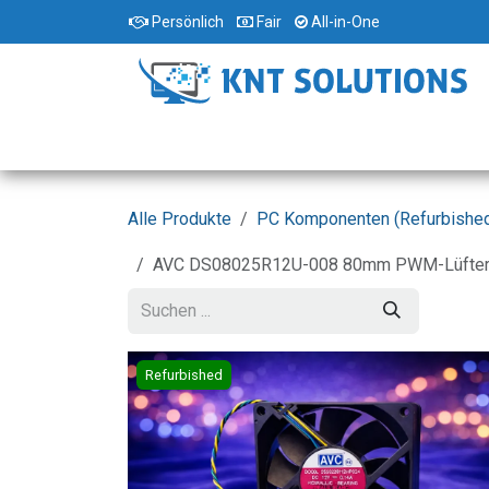
Zum Inhalt springen
Persönlich
Fair
All-in-One
Home
Standorte
Shop
Dienstleist
Alle Produkte
PC Komponenten (Refurbishe
AVC DS08025R12U-008 80mm PWM-Lüfter – K
Refurbished