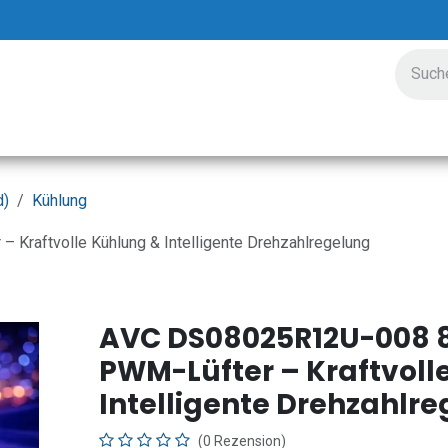
ungen
Preisgestaltung
Unternehmen
Veranstalt
d)
Kühlung
raftvolle Kühlung & Intelligente Drehzahlregelung
AVC DS08025R12U-008
PWM-Lüfter – Kraftvoll
Intelligente Drehzahlr
(0 Rezension)