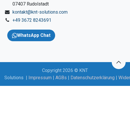
​07407 Rudolstadt
kontakt@knt-solutions.com
+49 3672 8243691
WhatsApp Chat
Copyright 2026 © KNT
Solutions |
Impressum
|
AGBs
|
Datenschutzerklärung
|
Wider