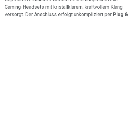
Gaming-Headsets mit kristallklarem, kraftvollem Klang
versorgt. Der Anschluss erfolgt unkompliziert per
Plug &
Play über USB
an PC, Mac oder PS4. Jede Einheit wurde
händisch auf Signalreinheit und die Integrität der 3,5-mm-
Kombibuchse geprüft sowie gründlich gereinigt.
Durch den Kauf dieser
refurbished Audio-Hardware
leisten Sie einen wertvollen Beitrag zur Kreislaufwirtschaft.
Anstatt Ressourcen für die Neuproduktion von Elektronik zu
verbrauchen, verlängern Sie den Lebenszyklus eines
technisch einwandfreien Premium-Geräts. Dies schont die
Umwelt, reduziert Elektroschrott und bietet Ihnen
professionelle Sound-Performance zum Bruchteil des
Neupreises.
Ihre Vorteile:
Immersiver 7.1 Sound:
Realistischer Surround-Sound
für präzise Ortung in Spielen.
Kompakt & Robust:
Das stoffummantelte Kabel und
das minimalistische Design machen sie zum idealen