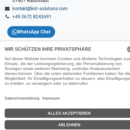
​07407 Rudolstadt
kontakt@knt-solutions.com
+49 3672 8243691
WhatsApp Chat
Copyright 2026 © KNT
Solutions |
Impressum
|
AGBs
|
Datenschutzerklärung
|
Wider