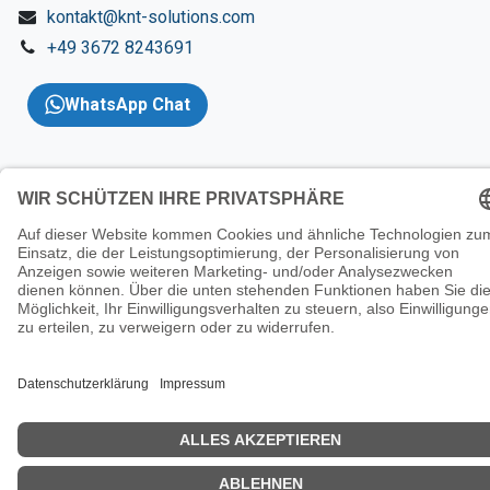
kontakt@knt-solutions.com
+49 3672 8243691
WhatsApp Chat
Copyright 2026 © KNT
Solutions |
Impressum
|
AGBs
|
Datenschutzerklärung
|
Wider