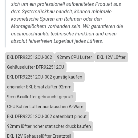
sich um ein professionell aufbereitetes Produkt aus
dem Systemrückbau handelt, können minimale
kosmetische Spuren am Rahmen oder den
Montagelöchern vorhanden sein. Wir garantieren die
uneingeschränkte technische Funktion und einen
absolut fehlerfreien Lagerlauf jedes Lüfters.
EKL DFR922512CU-002
92mm CPU Lüfter
EKL 12V Lüfter
Gehäuselüfter DFR922512CU
EKL DFR922512CU-002 günstig kaufen
originaler EKL Ersatzlüfter 92mm
9cm Axiallüfter gebraucht geprüft
CPU Kühler Lüfter austauschen A-Ware
EKL DFR922512CU-002 datenblatt pinout
92mm lüfter hoher statischer druck kaufen
EKL 12V Gehäuselüfter Ersatzteil