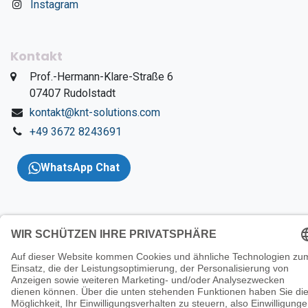
Instagram
Kontakt
​Prof.-Hermann-Klare-Straße 6
​07407 Rudolstadt
kontakt@knt-solutions.com
+49 3672 8243691
WhatsApp Chat
Copyright 2026 © KNT
Solutions |
Impressum
|
AGBs
|
Datenschutzerklärung
|
Wider