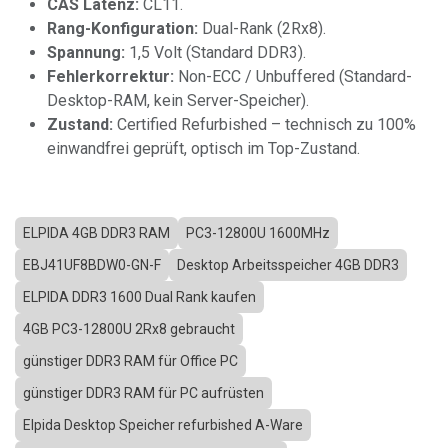
CAS Latenz:
CL11.
Rang-Konfiguration:
Dual-Rank (2Rx8).
Spannung:
1,5 Volt (Standard DDR3).
Fehlerkorrektur:
Non-ECC / Unbuffered (Standard-
Desktop-RAM, kein Server-Speicher).
Zustand:
Certified Refurbished – technisch zu 100%
einwandfrei geprüft, optisch im Top-Zustand.
ELPIDA 4GB DDR3 RAM
PC3-12800U 1600MHz
EBJ41UF8BDW0-GN-F
Desktop Arbeitsspeicher 4GB DDR3
ELPIDA DDR3 1600 Dual Rank kaufen
4GB PC3-12800U 2Rx8 gebraucht
günstiger DDR3 RAM für Office PC
günstiger DDR3 RAM für PC aufrüsten
Elpida Desktop Speicher refurbished A-Ware