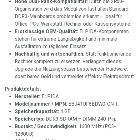
Hohe Dual-Rank-Kompatibilität:
Durch die 2Rx8-
Organisation wird das Modul von fast allen Standard-
DDR3-Mainboards problemlos erkannt – ideal für
Office-PCs, Werkstatt-Rechner oder Kassensysteme.
Erstklassige OEM-Qualität:
ELPIDA-Komponenten
stehen für extreme Langlebigkeit und minimale
Ausfallraten im täglichen Einsatz.
Nachhaltig und wirtschaftlich:
Statt funktionierende
Rechner komplett zu ersetzen, verlängert dieses
Upgrade die Nutzungsdauer bestehender Hardware,
spart bares Geld und vermeidet effektiv Elektroschrott.
Produktdetails:
Hersteller:
ELPIDA.
Modellnummer / MPN:
EBJ41UF8BDW0-GN-F.
Speicherkapazität:
4 GB.
Speichertyp:
DDR3 SDRAM – DIMM 240-Pin.
Bustakt / Geschwindigkeit:
1600 MHz (PC3-
12800U).