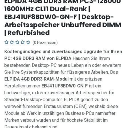
ELPIDA 4GB DDR3 RAM PC3-12800U
1600MHz CL11 Dual-Rank |
EBJ41UF8BDW0-GN-F | Desktop-
Arbeitsspeicher Unbuffered DIMM
| Refurbished
(0 Rezension)
Kostengünstiges und zuverlässiges Upgrade für Ihren
PC: 4GB DDR3 RAM von ELPIDA
Hauchen Sie Ihrem
bestehenden Desktop-PC neues Leben ein oder erweitern
Sie Ihre Systemkapazitäten für flüssigeres Arbeiten. Das
ELPIDA 4GB DDR3 RAM-Modul
mit der präzisen
Herstellernummer
EBJ41UF8BDW0-GN-F
ist ein
hochwertiger, extrem zuverlässiger Arbeitsspeicher für
Standard-Desktop-Computer. ELPIDA gehört zu den
weltweit führenden Erstausrüstern (OEM), weshalb diese
Module ab Werk in unzähligen Business-PCs namhafter
Marken verbaut wurden und für höchste Stabilität im
Dauereinsatz bekannt sind.