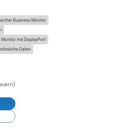
ischer Business Monitor
n
u Monitor mit DisplayPort
technische Daten
teuern)
b