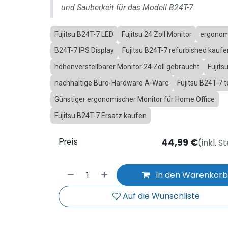
und Sauberkeit für das Modell B24T-7.
Fujitsu B24T-7 LED
Fujitsu 24 Zoll Monitor
ergonom
B24T-7 IPS Display
Fujitsu B24T-7 refurbished kaufe
höhenverstellbarer Monitor 24 Zoll gebraucht
Fujits
nachhaltige Büro-Hardware A-Ware
Fujitsu B24T-7 
Günstiger ergonomischer Monitor für Home Office
Fujitsu B24T-7 Ersatz kaufen
44,99
€
(inkl. S
Preis
In den Warenkor
Auf die Wunschliste