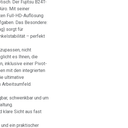
tisch. Der Fujitsu B24T-
üro. Mit seiner
nten Full-HD-Auflösung
Aufgaben. Das Besondere:
g) sorgt für
kelstabilität – perfekt
nzupassen, nicht
licht es Ihnen, die
, inklusive einer Pivot-
n mit den integrierten
e ultimative
s Arbeitsumfeld.
gbar, schwenkbar und um
altung.
 klare Sicht aus fast
und ein praktischer