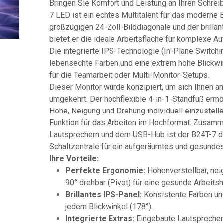
Bringen Sie Komfort und Leistung an Ihren Schreib
7 LED ist ein echtes Multitalent für das moderne B
großzügigen 24-Zoll-Bilddiagonale und der brilla
bietet er die ideale Arbeitsfläche für komplexe 
Die integrierte IPS-Technologie (In-Plane Switchin
lebensechte Farben und eine extrem hohe Blickwin
für die Teamarbeit oder Multi-Monitor-Setups.
Dieser Monitor wurde konzipiert, um sich Ihnen a
umgekehrt. Der hochflexible 4-in-1-Standfuß ermög
Höhe, Neigung und Drehung individuell einzustellen
Funktion für das Arbeiten im Hochformat. Zusamme
Lautsprechern und dem USB-Hub ist der B24T-7 di
Schaltzentrale für ein aufgeräumtes und gesunde
Ihre Vorteile:
Perfekte Ergonomie:
Höhenverstellbar, nei
90° drehbar (Pivot) für eine gesunde Arbeitsh
Brillantes IPS-Panel:
Konsistente Farben und
jedem Blickwinkel (178°).
Integrierte Extras:
Eingebaute Lautsprecher 