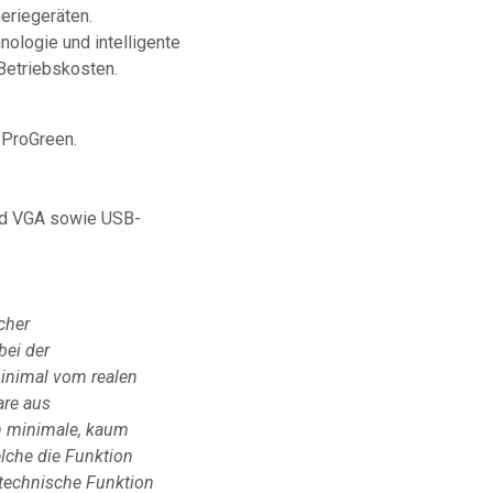
eriegeräten.
logie und intelligente
Betriebskosten.
 ProGreen.
nd VGA sowie USB-
cher
bei der
minimal vom realen
are aus
en minimale, kaum
lche die Funktion
e technische Funktion