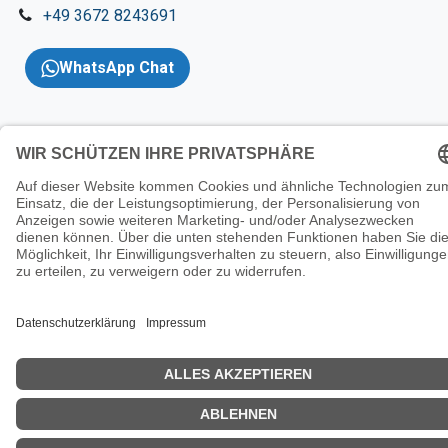
+49 3672 8243691
WhatsApp Chat
Copyright 2026 © KNT
Solutions |
Impressum
|
AGBs
|
Datenschutzerklärung
|
Wider