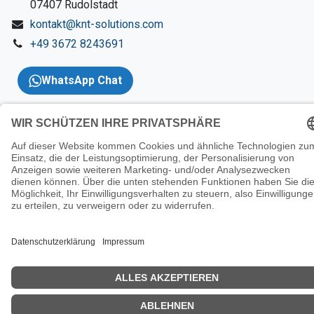
​07407 Rudolstadt
kontakt@knt-solutions.com
+49 3672 8243691
WhatsApp Chat
Copyright 2026 © KNT
Solutions |
Impressum
|
AGBs
|
Datenschutzerklärung
|
Wider