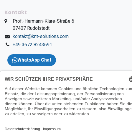
Kontakt
​Prof.-Hermann-Klare-Straße 6
​07407 Rudolstadt
kontakt@knt-solutions.com
+49 3672 8243691
WhatsApp Chat
Copyright 2026 © KNT
Solutions |
Impressum
|
AGBs
|
Datenschutzerklärung
|
Wider