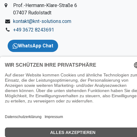
​Prof.-Hermann-Klare-Straße 6
​07407 Rudolstadt
kontakt@knt-solutions.com
+49 3672 8243691
WhatsApp Chat
Copyright 2026 © KNT
Solutions |
Impressum
|
AGBs
|
Datenschutzerklärung
|
Wider