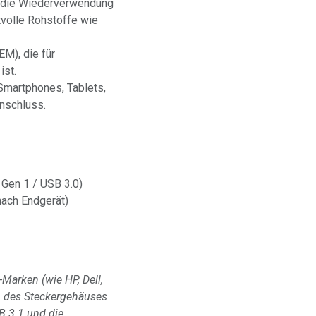
 die Wiederverwendung
tvolle Rohstoffe wie
EM), die für
ist.
Smartphones, Tablets,
Anschluss.
 Gen 1 / USB 3.0)
nach Endgerät)
Marken (wie HP, Dell,
m des Steckergehäuses
B 3.1 und die