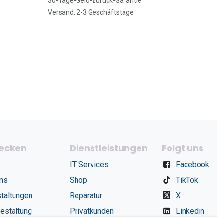
30-Tage-Geld-zurück-Garantie
Versand: 2-3 Geschäftstage
ecken
Dienstleistungen
Folgt uns
IT Services
Facebook
uns
Shop
TikTok
taltungen
Reparatur
X
estaltung
Privatkunden
Linkedin