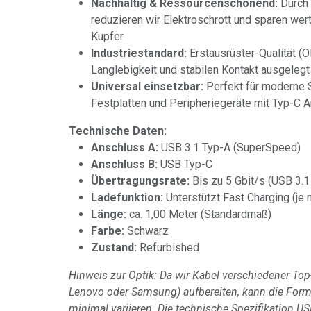
Nachhaltig & Ressourcenschonend:
Durch
reduzieren wir Elektroschrott und sparen wer
Kupfer.
Industriestandard:
Erstausrüster-Qualität (O
Langlebigkeit und stabilen Kontakt ausgelegt 
Universal einsetzbar:
Perfekt für moderne 
Festplatten und Peripheriegeräte mit Typ-C 
Technische Daten:
Anschluss A:
USB 3.1 Typ-A (SuperSpeed)
Anschluss B:
USB Typ-C
Übertragungsrate:
Bis zu 5 Gbit/s (USB 3.1
Ladefunktion:
Unterstützt Fast Charging (je 
Länge:
ca. 1,00 Meter (Standardmaß)
Farbe:
Schwarz
Zustand:
Refurbished
Hinweis zur Optik: Da wir Kabel verschiedener Top-
Lenovo oder Samsung) aufbereiten, kann die For
minimal variieren. Die technische Spezifikation US