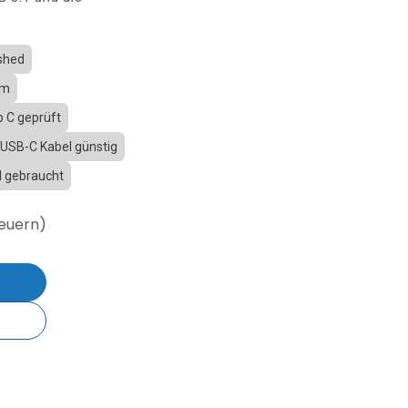
shed
1m
 C geprüft
USB-C Kabel günstig
 gebraucht
teuern)
b