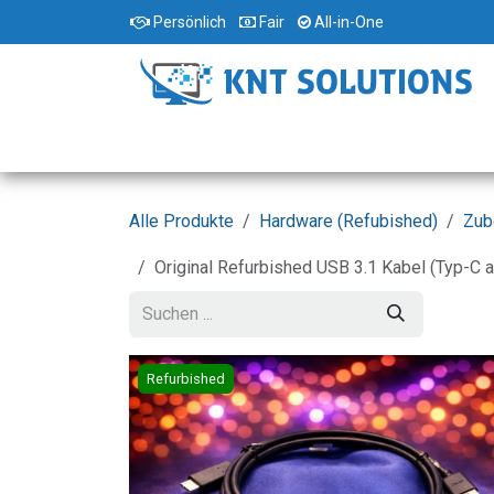
Zum Inhalt springen
Persönlich
Fair
All-in-One
Home
Standorte
Shop
Dienstleist
Alle Produkte
Hardware (Refubished)
Zub
Original Refurbished USB 3.1 Kabel (Typ-C 
Refurbished