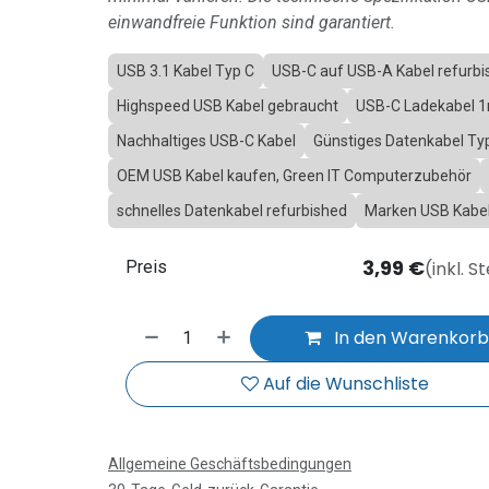
einwandfreie Funktion sind garantiert.
USB 3.1 Kabel Typ C
USB-C auf USB-A Kabel refurbi
Highspeed USB Kabel gebraucht
USB-C Ladekabel 
Nachhaltiges USB-C Kabel
Günstiges Datenkabel Typ
OEM USB Kabel kaufen, Green IT Computerzubehör
schnelles Datenkabel refurbished
Marken USB Kabel
3,99
€
(inkl. S
Preis
In den Warenkor
Auf die Wunschliste
Allgemeine Geschäftsbedingungen