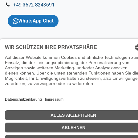
+49 3672 8243691
WhatsApp Chat
Copyright 2026 © KNT
Solutions |
Impressum
|
AGBs
|
Datenschutzerklärung
|
Wider