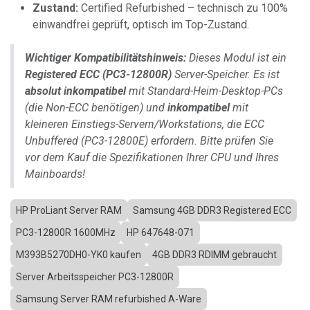
Zustand:
Certified Refurbished – technisch zu 100%
einwandfrei geprüft, optisch im Top-Zustand.
Wichtiger Kompatibilitätshinweis:
Dieses Modul ist ein
Registered ECC (PC3-12800R)
Server-Speicher. Es ist
absolut inkompatibel
mit Standard-Heim-Desktop-PCs
(die Non-ECC benötigen) und
inkompatibel
mit
kleineren Einstiegs-Servern/Workstations, die ECC
Unbuffered (PC3-12800E) erfordern. Bitte prüfen Sie
vor dem Kauf die Spezifikationen Ihrer CPU und Ihres
Mainboards!
HP ProLiant Server RAM
Samsung 4GB DDR3 Registered ECC
PC3-12800R 1600MHz
HP 647648-071
M393B5270DH0-YK0 kaufen
4GB DDR3 RDIMM gebraucht
Server Arbeitsspeicher PC3-12800R
Samsung Server RAM refurbished A-Ware