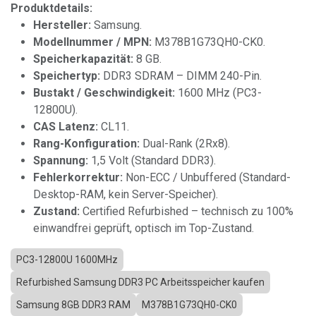
Produktdetails:
Hersteller:
Samsung.
Modellnummer / MPN:
M378B1G73QH0-CK0.
Speicherkapazität:
8 GB.
Speichertyp:
DDR3 SDRAM – DIMM 240-Pin.
Bustakt / Geschwindigkeit:
1600 MHz (PC3-
12800U).
CAS Latenz:
CL11.
Rang-Konfiguration:
Dual-Rank (2Rx8).
Spannung:
1,5 Volt (Standard DDR3).
Fehlerkorrektur:
Non-ECC / Unbuffered (Standard-
Desktop-RAM, kein Server-Speicher).
Zustand:
Certified Refurbished – technisch zu 100%
einwandfrei geprüft, optisch im Top-Zustand.
PC3-12800U 1600MHz
Refurbished Samsung DDR3 PC Arbeitsspeicher kaufen
Samsung 8GB DDR3 RAM
M378B1G73QH0-CK0