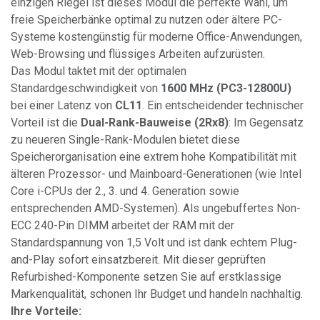
einzigen Riegel ist dieses Modul die perfekte Wahl, um
freie Speicherbänke optimal zu nutzen oder ältere PC-
Systeme kostengünstig für moderne Office-Anwendungen,
Web-Browsing und flüssiges Arbeiten aufzurüsten.
Das Modul taktet mit der optimalen
Standardgeschwindigkeit von
1600 MHz (PC3-12800U)
bei einer Latenz von
CL11
. Ein entscheidender technischer
Vorteil ist die
Dual-Rank-Bauweise (2Rx8)
: Im Gegensatz
zu neueren Single-Rank-Modulen bietet diese
Speicherorganisation eine extrem hohe Kompatibilität mit
älteren Prozessor- und Mainboard-Generationen (wie Intel
Core i-CPUs der 2., 3. und 4. Generation sowie
entsprechenden AMD-Systemen). Als ungebuffertes Non-
ECC 240-Pin DIMM arbeitet der RAM mit der
Standardspannung von 1,5 Volt und ist dank echtem Plug-
and-Play sofort einsatzbereit. Mit dieser geprüften
Refurbished-Komponente setzen Sie auf erstklassige
Markenqualität, schonen Ihr Budget und handeln nachhaltig.
Ihre Vorteile: