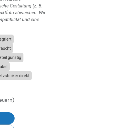
sche Gestaltung (z. B.
ktfoto abweichen. Wir
patibilität und eine
egriert
raucht
teil günstig
abel
tzstecker direkt
teuern)
b