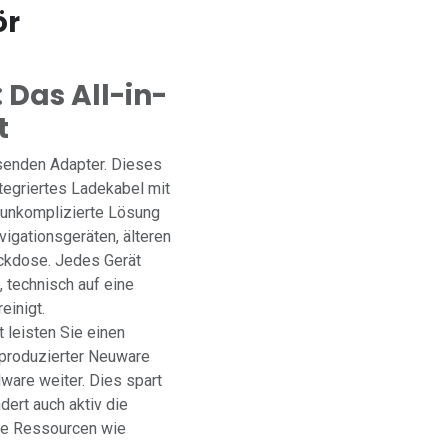
ör
: Das All-in-
t
senden Adapter. Dieses
ntegriertes Ladekabel mit
, unkomplizierte Lösung
igationsgeräten, älteren
ckdose. Jedes Gerät
 technisch auf eine
einigt.
 leisten Sie einen
g produzierter Neuware
ware weiter. Dies spart
dert auch aktiv die
lle Ressourcen wie