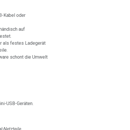
B-Kabel oder
händisch auf
estet.
r als festes Ladegerät
ile.
ware schont die Umwelt
ni-USB-Geräten.
l-Netzteile