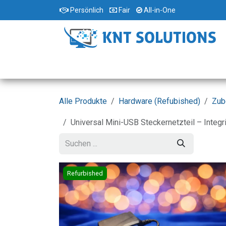
Zum Inhalt springen
Persönlich
Fair
All-in-One
Home
Standorte
Shop
Dienstleist
Alle Produkte
Hardware (Refubished)
Zub
Universal Mini-USB Steckernetzteil – Integ
Refurbished