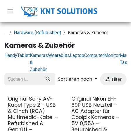
Zum Inhalt springen
...
Hardware (Refubished)
Kameras & Zubehör
Kameras & Zubehör
Handy
Tablet
Kameras
Wearables
Laptop
Computer
Monitor
Maus
&
Tasta
Zubehör
Sortieren nach
Filter
Original Sony AV-
Original Nikon EH-
Refurbished
Refurbished
Kabel Type 2 – USB
69P USB Netzteil –
& Cinch (RCA)
AC Adapter für
Multimedia-Kabel –
Coolpix Kameras –
Refurbished &
5V 0,55A –
Geprüft –
Refurbished &